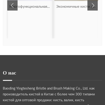
сть с синтетической щетиной
Многофункциональная кисть для рисования из щетины
Экономичные кисти для рисования мелом
О нас
Baoding Yingtesheng Bristle and Brush Making Co., Ltd.
как
производитель кистей в Китае с более чем 300 типами
кистей для оптовой продажи: кисть, валик, кисть