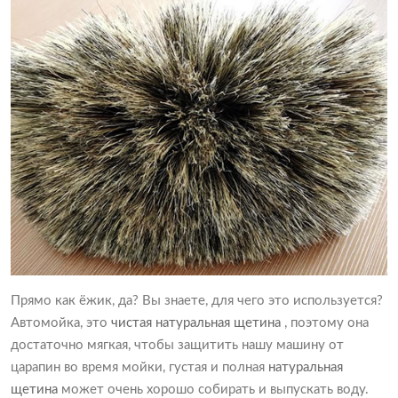
Прямо как ёжик, да? Вы знаете, для чего это используется?
Автомойка, это
чистая натуральная щетина
, поэтому она
достаточно мягкая, чтобы защитить нашу машину от
царапин во время мойки, густая и полная
натуральная
щетина
может очень хорошо собирать и выпускать воду.