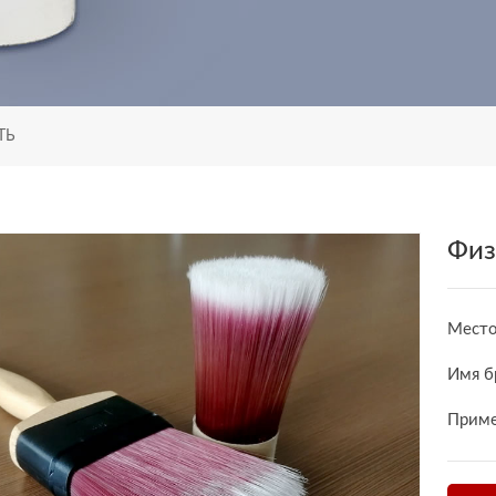
ТЬ
Физ
Место
Имя б
Приме