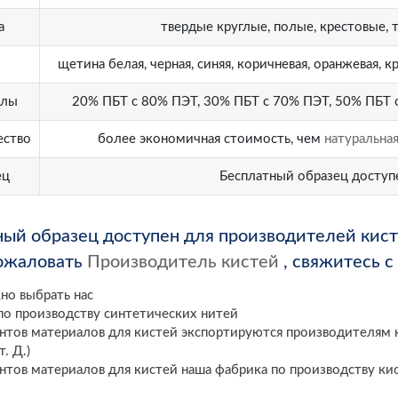
а
твердые круглые, полые, крестовые, 
щетина белая, черная, синяя, коричневая, оранжевая, 
алы
20% ПБТ с 80% ПЭТ, 30% ПБТ с 70% ПЭТ, 50% ПБТ с
ство
более экономичная стоимость, чем
натуральна
ец
Бесплатный образец доступ
ный образец доступен для производителей кис
ожаловать
Производитель кистей
, свяжитесь с
но выбрать нас
 по производству синтетических нитей
ентов материалов для кистей экспортируются производителям к
. Д.)
ентов материалов для кистей наша фабрика по производству ки