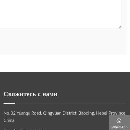
Свяжитесь с нами
No.32 Yuanqu Road, Qingyuan District, Baoding, Hebei Province,
China
WhatsApp