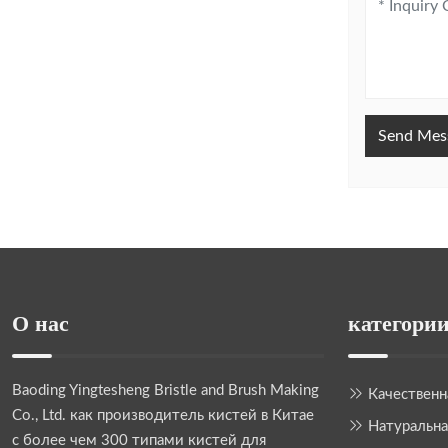
Send Mes
О нас
категории
Baoding Yingtesheng Bristle and Brush Making
Качественн
Co., Ltd.
как производитель кистей в Китае
Натуральна
с более чем 300 типами кистей для