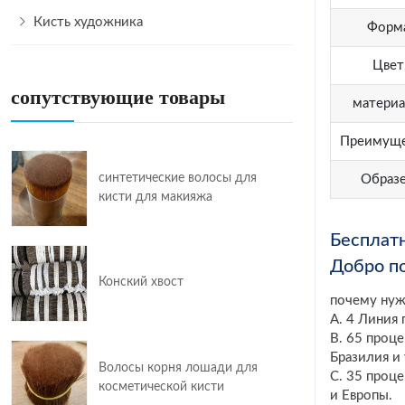
Кисть художника
Форм
Цвет
сопутствующие товары
матери
Преимуще
синтетические волосы для
Образ
кисти для макияжа
Бесплат
Добро п
Конский хвост
почему нуж
A. 4 Линия
B. 65 проц
Бразилия и т
Волосы корня лошади для
C. 35 проц
косметической кисти
и Европы.